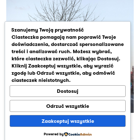
Szanujemy Twoją prywatność
Ciasteczka pomagają nam poprawić Twoje
doświadczenia, dostarczać spersonalizowane
treści i analizować ruch. Możesz wybrać,
które ciasteczka zezwolić, klikając
Dostosuj
.
Kliknij
Zaakceptuj wszystkie
, aby wyrazić
zgodę lub
Odrzuć wszystkie
, aby odmówić
ciasteczek nieistotnych.
Dostosuj
Odrzuć wszystkie
Nowy budynek Akademii Muzycznej
Zaakceptuj wszystkie
Ta strona wykorzystuje pliki cookies w celu zapewnienia
wygody przy korzystaniu z pełnej funkcjonalności.
Powered by
facebook
Akceptuję