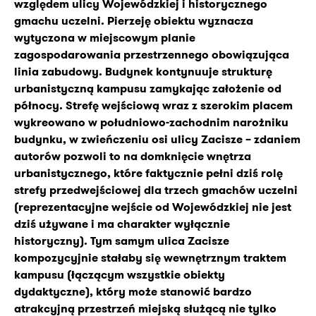
względem ulicy Wojewódzkiej i historycznego
gmachu uczelni. Pierzeję obiektu wyznacza
wytyczona w miejscowym planie
zagospodarowania przestrzennego obowiązująca
linia zabudowy. Budynek kontynuuje strukturę
urbanistyczną kampusu zamykając założenie od
północy. Strefę wejściową wraz z szerokim placem
wykreowano w południowo-zachodnim narożniku
budynku, w zwieńczeniu osi ulicy Zacisze – zdaniem
autorów pozwoli to na domknięcie wnętrza
urbanistycznego, które faktycznie pełni dziś rolę
strefy przedwejściowej dla trzech gmachów uczelni
(reprezentacyjne wejście od Wojewódzkiej nie jest
dziś używane i ma charakter wyłącznie
historyczny). Tym samym ulica Zacisze
kompozycyjnie stałaby się wewnętrznym traktem
kampusu (łączącym wszystkie obiekty
dydaktyczne), który może stanowić bardzo
atrakcyjną przestrzeń miejską służącą nie tylko