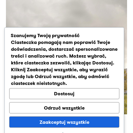
Szanujemy Twoją prywatność
Ciasteczka pomagają nam poprawić Twoje
doświadczenia, dostarczać spersonalizowane
treści i analizować ruch. Możesz wybrać,
które ciasteczka zezwolić, klikając
Dostosuj
.
Kliknij
Zaakceptuj wszystkie
, aby wyrazić
zgodę lub
Odrzuć wszystkie
, aby odmówić
ciasteczek nieistotnych.
Dostosuj
Odrzuć wszystkie
Zespół budynków mieszkalnych wielorodzinnych
Zaakceptuj wszystkie
Ta strona wykorzystuje pliki cookies w celu zapewnienia
wygody przy korzystaniu z pełnej funkcjonalności.